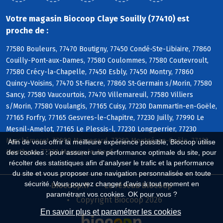
Votre magasin Biocoop Claye Souilly (77410) est
proche de :
77580 Bouleurs, 77470 Boutigny, 77450 Condé-Ste-Libiaire, 77860
Couilly-Pont-aux-Dames, 77580 Coulommes, 77580 Coutevroult,
77580 Crécy-la-Chapelle, 77450 Esbly, 77450 Montry, 77860
Quincy-Voisins, 77470 St-Fiacre, 77860 St-Germain s/Morin, 77580
Sancy, 77580 Vaucourtois, 77470 Villemareuil, 77580 Villiers
s/Morin, 77580 Voulangis, 77165 Cuisy, 77230 Dammartin-en-Goële,
77165 Forfry, 77165 Gesvres-le-Chapitre, 77230 Juilly, 77990 Le
Mesnil-Amelot, 77165 Le Plessis-l, 77230 Longperrier, 77230
Marchémoret, 77990 Mauregard, 77230 Montgé-en-Goële, 77122
Afin de vous offrir la meilleure expérience possible, Biocoop utilise
Monthyon, 77230 Moussy-le-Neuf
des cookies : pour assurer une performance optimale du site, pour
récolter des statistiques afin d'analyser le trafic et la performance
du site et vous proposer une navigation personnalisée en toute
sécurité. Vous pouvez changer d'avis à tout moment en
Biocoop.fr
Le réseau Biocoop
paramétrant vos cookies. OK pour vous ?
Copyright Biocoop 2026
En savoir plus et paramétrer les cookies