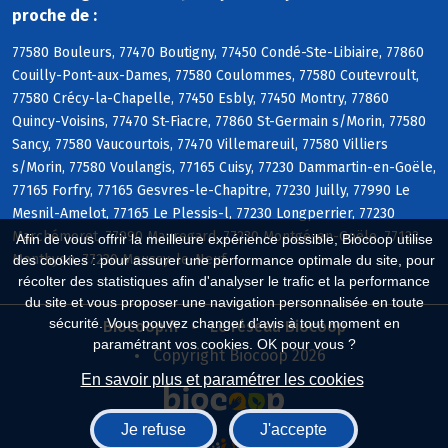
proche de :
77580 Bouleurs, 77470 Boutigny, 77450 Condé-Ste-Libiaire, 77860
Couilly-Pont-aux-Dames, 77580 Coulommes, 77580 Coutevroult,
77580 Crécy-la-Chapelle, 77450 Esbly, 77450 Montry, 77860
Quincy-Voisins, 77470 St-Fiacre, 77860 St-Germain s/Morin, 77580
Sancy, 77580 Vaucourtois, 77470 Villemareuil, 77580 Villiers
s/Morin, 77580 Voulangis, 77165 Cuisy, 77230 Dammartin-en-Goële,
77165 Forfry, 77165 Gesvres-le-Chapitre, 77230 Juilly, 77990 Le
Mesnil-Amelot, 77165 Le Plessis-l, 77230 Longperrier, 77230
Marchémoret, 77990 Mauregard, 77230 Montgé-en-Goële, 77122
Afin de vous offrir la meilleure expérience possible, Biocoop utilise
Monthyon, 77230 Moussy-le-Neuf
des cookies : pour assurer une performance optimale du site, pour
récolter des statistiques afin d'analyser le trafic et la performance
du site et vous proposer une navigation personnalisée en toute
sécurité. Vous pouvez changer d'avis à tout moment en
Biocoop.fr
Le réseau Biocoop
paramétrant vos cookies. OK pour vous ?
Copyright Biocoop 2026
En savoir plus et paramétrer les cookies
Je refuse
J'accepte
Réalisé par