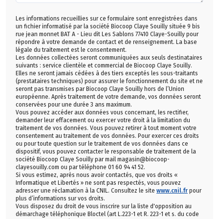
Les informations recueillies sur ce formulaire sont enregistrées dans
un fichier informatisé par la société Biocoop Claye Souilly située 9 bis
rue jean monnet BAT A - Lieu dit Les Sablons 77410 Claye-Souilly pour
répondre à votre demande de contact et de renseignement. La base
légale du traitement est le consentement.
Les données collectées seront communiquées aux seuls destinataires
suivants : service clientèle et commercial de Biocoop Claye Souilly.
Elles ne seront jamais cédées à des tiers exceptés les sous-traitants
(prestataires techniques) pour assurer le fonctionnement du site et ne
seront pas transmises par Biocoop Claye Souilly hors de l’Union
européenne. Après traitement de votre demande, vos données seront
conservées pour une durée 3 ans maximum.
Vous pouvez accéder aux données vous concernant, les rectifier,
demander leur effacement ou exercer votre droit à la limitation du
traitement de vos données. Vous pouvez retirer à tout moment votre
consentement au traitement de vos données. Pour exercer ces droits
ou pour toute question sur le traitement de vos données dans ce
dispositif, vous pouvez contacter le responsable de traitement de la
société Biocoop Claye Souilly par mail magasin@biocoop-
clayesouilly.com ou par téléphone 01 60 94 41 52.
Si vous estimez, après nous avoir contactés, que vos droits «
Informatique et Libertés » ne sont pas respectés, vous pouvez
adresser une réclamation à la CNIL. Consultez le site
www.cnil.fr
pour
plus d’informations sur vos droits.
Vous disposez du droit de vous inscrire sur la liste d'opposition au
démarchage téléphonique Bloctel (art L.223-1 et R. 223-1 et s. du code