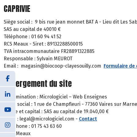
CAPRIVIE
Siège social : 9 bis rue jean monnet BAT A - Lieu dit Les Sa
SAS au capital de 40010 €
Téléphone : 01 60 94 41 52
RCS Meaux - Siret : 89132288500015
TVA intracommunautaire FR28891322885
Responsable : Sylvain MEUROT
Email : magasin@biocoop-clayesouilly.com
Formulaire de
Hébergement du site
Dénomination : Micrologiciel – Web Enseignes
Siège social : 1 rue de Champfleuri - 77360 Vaires sur Marne
Forme et capital : SAS au capital de 19.040,00 €
Email : legal@micrologiciel.com -
Contact
Téléphone : 01 75 43 63 60
RCS : Meaux