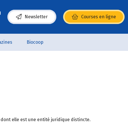
Newsletter
Courses en ligne
(s’ouvre dans une nouvelle fenêtre)
zines
Biocoop
ont elle est une entité juridique distincte.