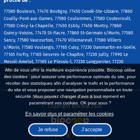
proche de :
77580 Bouleurs, 77470 Boutigny, 77450 Condé-Ste-Libiaire, 77860
Couilly-Pont-aux-Dames, 77580 Coulommes, 77580 Coutevroult,
77580 Crécy-la-Chapelle, 77450 Esbly, 77450 Montry, 77860
Quincy-Voisins, 77470 St-Fiacre, 77860 St-Germain s/Morin, 77580
Sancy, 77580 Vaucourtois, 77470 Villemareuil, 77580 Villiers
s/Morin, 77580 Voulangis, 77165 Cuisy, 77230 Dammartin-en-Goële,
77165 Forfry, 77165 Gesvres-le-Chapitre, 77230 Juilly, 77990 Le
Mesnil-Amelot, 77165 Le Plessis-l, 77230 Longperrier, 77230
Marchémoret, 77990 Mauregard, 77230 Montgé-en-Goële, 77122
Afin de vous offrir la meilleure expérience possible, Biocoop utilise
Monthyon, 77230 Moussy-le-Neuf
des cookies : pour assurer une performance optimale du site, pour
récolter des statistiques afin d'analyser le trafic et la performance
du site et vous proposer une navigation personnalisée en toute
sécurité. Vous pouvez changer d'avis à tout moment en
Biocoop.fr
Le réseau Biocoop
paramétrant vos cookies. OK pour vous ?
Copyright Biocoop 2026
En savoir plus et paramétrer les cookies
Je refuse
J'accepte
Réalisé par