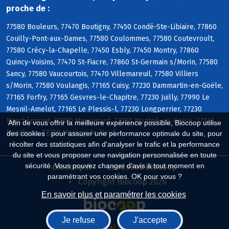
proche de :
77580 Bouleurs, 77470 Boutigny, 77450 Condé-Ste-Libiaire, 77860
Couilly-Pont-aux-Dames, 77580 Coulommes, 77580 Coutevroult,
77580 Crécy-la-Chapelle, 77450 Esbly, 77450 Montry, 77860
Quincy-Voisins, 77470 St-Fiacre, 77860 St-Germain s/Morin, 77580
Sancy, 77580 Vaucourtois, 77470 Villemareuil, 77580 Villiers
s/Morin, 77580 Voulangis, 77165 Cuisy, 77230 Dammartin-en-Goële,
77165 Forfry, 77165 Gesvres-le-Chapitre, 77230 Juilly, 77990 Le
Mesnil-Amelot, 77165 Le Plessis-l, 77230 Longperrier, 77230
Marchémoret, 77990 Mauregard, 77230 Montgé-en-Goële, 77122
Afin de vous offrir la meilleure expérience possible, Biocoop utilise
Monthyon, 77230 Moussy-le-Neuf
des cookies : pour assurer une performance optimale du site, pour
récolter des statistiques afin d'analyser le trafic et la performance
du site et vous proposer une navigation personnalisée en toute
sécurité. Vous pouvez changer d'avis à tout moment en
Biocoop.fr
Le réseau Biocoop
paramétrant vos cookies. OK pour vous ?
Copyright Biocoop 2026
En savoir plus et paramétrer les cookies
Je refuse
J'accepte