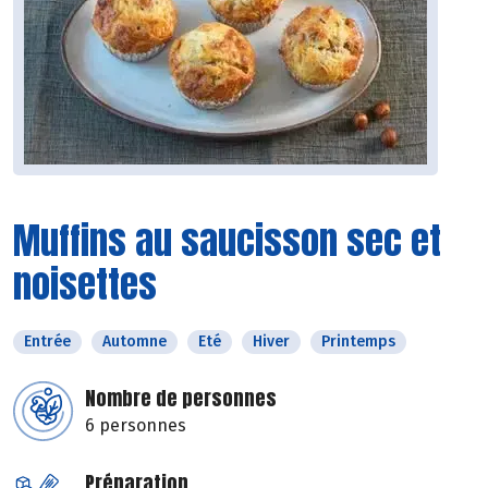
Muffins au saucisson sec et
noisettes
Entrée
Automne
Eté
Hiver
Printemps
Nombre de personnes
6 personnes
Préparation