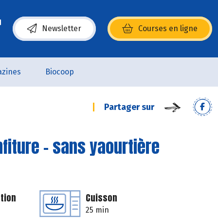
Newsletter
Courses en ligne
(s’ouvre dans une nouvelle fenêtre)
zines
Biocoop
Partager sur
nfiture - sans yaourtière
tion
Cuisson
25 min