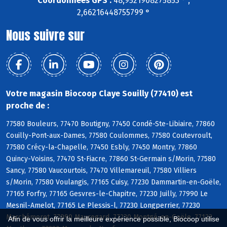
Coordonnées GPS :
48,9521908275853 ° ,
2,66216448755799 °
Nous suivre sur
Votre magasin Biocoop Claye Souilly (77410) est
proche de :
77580 Bouleurs, 77470 Boutigny, 77450 Condé-Ste-Libiaire, 77860
Couilly-Pont-aux-Dames, 77580 Coulommes, 77580 Coutevroult,
77580 Crécy-la-Chapelle, 77450 Esbly, 77450 Montry, 77860
Quincy-Voisins, 77470 St-Fiacre, 77860 St-Germain s/Morin, 77580
Sancy, 77580 Vaucourtois, 77470 Villemareuil, 77580 Villiers
s/Morin, 77580 Voulangis, 77165 Cuisy, 77230 Dammartin-en-Goële,
77165 Forfry, 77165 Gesvres-le-Chapitre, 77230 Juilly, 77990 Le
Mesnil-Amelot, 77165 Le Plessis-l, 77230 Longperrier, 77230
Marchémoret, 77990 Mauregard, 77230 Montgé-en-Goële, 77122
Afin de vous offrir la meilleure expérience possible, Biocoop utilise