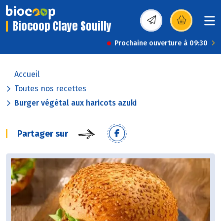
Biocoop Claye Souilly
(s’ouvre dans une nou
Prochaine ouverture à 09:30
Accueil
Toutes nos recettes
Burger végétal aux haricots azuki
Partager sur