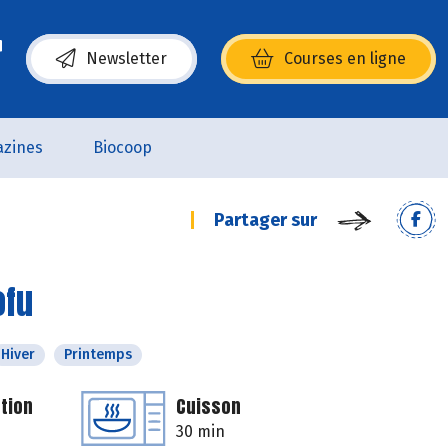
Newsletter
Courses en ligne
(s’ouvre dans une nouvelle fenêtre)
zines
Biocoop
Partager sur
ofu
Hiver
Printemps
tion
Cuisson
30 min