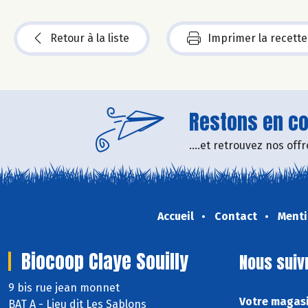
Retour à la liste
Imprimer la recette
Restons en con
....et retrouvez nos of
Accueil
Contact
Menti
Biocoop Claye Souilly
Nous suiv
9 bis rue jean monnet
Votre magasi
BAT A - Lieu dit Les Sablons