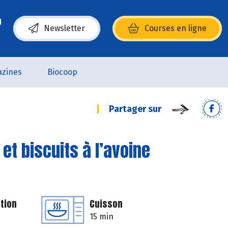
Newsletter
Courses en ligne
(s’ouvre dans une nouvelle fenêtre)
zines
Biocoop
Partager sur
et biscuits à l’avoine
tion
Cuisson
15 min