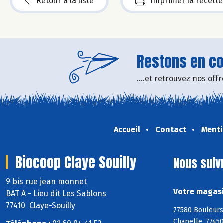
Retour à la liste
Imprimer la recette
Restons en con
....et retrouvez nos of
Accueil
Contact
Menti
Biocoop Claye Souilly
Nous suiv
9 bis rue jean monnet
Votre magasi
BAT A - Lieu dit Les Sablons
77410 Claye-Souilly
77580 Bouleurs
Chapelle, 77450