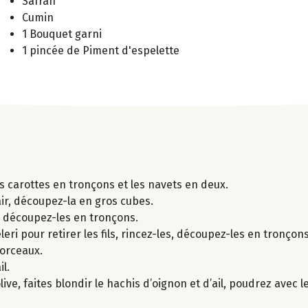
Safran
Cumin
1 Bouquet garni
1 pincée de Piment d'espelette
es carottes en tronçons et les navets en deux.
hair, découpez-la en gros cubes.
s, découpez-les en tronçons.
ri pour retirer les fils, rincez-les, découpez-les en tronçons
morceaux.
l.
ive, faites blondir le hachis d’oignon et d’ail, poudrez avec l