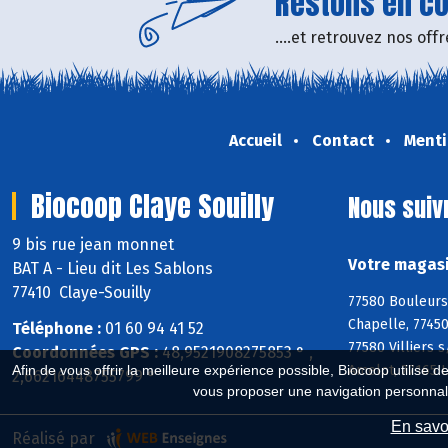
Restons en con
....et retrouvez nos of
Accueil
Contact
Menti
Biocoop Claye Souilly
Nous suiv
9 bis rue jean monnet
Votre magasi
BAT A - Lieu dit Les Sablons
77410 Claye-Souilly
77580 Bouleurs
Chapelle, 77450
Téléphone :
01 60 94 41 52
77580 Villiers 
Coordonnées GPS :
48,9521908275853 ° ,
Amelot, 77165 
Afin de vous offrir la meilleure expérience possible, Biocoop utilise d
2,66216448755799 °
vous proposer une navigation personnal
En savoi
Réalisé par