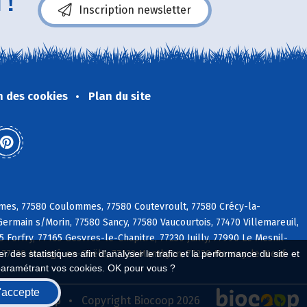
 !
Inscription newsletter
n des cookies
Plan du site
ames, 77580 Coulommes, 77580 Coutevroult, 77580 Crécy-la-
Germain s/Morin, 77580 Sancy, 77580 Vaucourtois, 77470 Villemareuil,
 Forfry, 77165 Gesvres-le-Chapitre, 77230 Juilly, 77990 Le Mesnil-
d, 77230 Montgé-en-Goële, 77122 Monthyon, 77230 Moussy-le-Neuf
 des statistiques afin d'analyser le trafic et la performance du site et
paramétrant vos cookies. OK pour vous ?
'accepte
seau Biocoop
Copyright Biocoop 2026