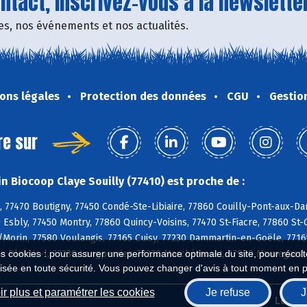
tact, inscrivez-vous à la newsletter
fres, nos événements et nos actualités.
ons légales
Protection des données
CGU
Gestio
re sur
n Biocoop Claye Souilly (77410) est proche de :
, 77470 Boutigny, 77450 Condé-Ste-Libiaire, 77860 Couilly-Pont-aux-D
 Esbly, 77450 Montry, 77860 Quincy-Voisins, 77470 St-Fiacre, 77860 St-
s/Morin, 77580 Voulangis, 77165 Cuisy, 77230 Dammartin-en-Goële, 77165
Le Plessis-l, 77230 Longperrier, 77230 Marchémoret, 77990 Mauregar
es cookies : pour assurer une performance optimale du site, pour récolter
isée en toute sécurité. Vous pouvez changer d'avis à tout moment en 
r plus et paramétrer les cookies
Je refuse
J
Biocoop.fr
Le ré