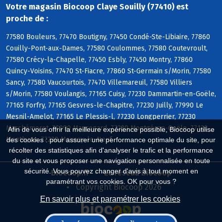
Votre magasin Biocoop Claye Souilly (77410) est
proche de :
77580 Bouleurs, 77470 Boutigny, 77450 Condé-Ste-Libiaire, 77860
Couilly-Pont-aux-Dames, 77580 Coulommes, 77580 Coutevroult,
77580 Crécy-la-Chapelle, 77450 Esbly, 77450 Montry, 77860
Quincy-Voisins, 77470 St-Fiacre, 77860 St-Germain s/Morin, 77580
Sancy, 77580 Vaucourtois, 77470 Villemareuil, 77580 Villiers
s/Morin, 77580 Voulangis, 77165 Cuisy, 77230 Dammartin-en-Goële,
77165 Forfry, 77165 Gesvres-le-Chapitre, 77230 Juilly, 77990 Le
Mesnil-Amelot, 77165 Le Plessis-l, 77230 Longperrier, 77230
Marchémoret, 77990 Mauregard, 77230 Montgé-en-Goële, 77122
Afin de vous offrir la meilleure expérience possible, Biocoop utilise
Monthyon, 77230 Moussy-le-Neuf
des cookies : pour assurer une performance optimale du site, pour
récolter des statistiques afin d'analyser le trafic et la performance
du site et vous proposer une navigation personnalisée en toute
sécurité. Vous pouvez changer d'avis à tout moment en
Biocoop.fr
Le réseau Biocoop
paramétrant vos cookies. OK pour vous ?
Copyright Biocoop 2026
En savoir plus et paramétrer les cookies