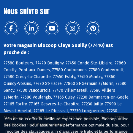
Nous suivre sur
Votre magasin Biocoop Claye Souilly (77410) est
proche de :
77580 Bouleurs, 77470 Boutigny, 77450 Condé-Ste-Libiaire, 77860
Couilly-Pont-aux-Dames, 77580 Coulommes, 77580 Coutevroult,
77580 Crécy-la-Chapelle, 77450 Esbly, 77450 Montry, 77860
Quincy-Voisins, 77470 St-Fiacre, 77860 St-Germain s/Morin, 77580
Sancy, 77580 Vaucourtois, 77470 Villemareuil, 77580 Villiers
s/Morin, 77580 Voulangis, 77165 Cuisy, 77230 Dammartin-en-Goële,
77165 Forfry, 77165 Gesvres-le-Chapitre, 77230 Juilly, 77990 Le
Mesnil-Amelot, 77165 Le Plessis-l, 77230 Longperrier, 77230
Marchémoret, 77990 Mauregard, 77230 Montgé-en-Goële, 77122
Afin de vous offrir la meilleure expérience possible, Biocoop utilise
Monthyon, 77230 Moussy-le-Neuf
des cookies : pour assurer une performance optimale du site, pour
récolter des statistiques afin d'analyser le trafic et la performance