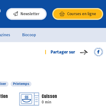
Newsletter
Courses en ligne
(s’ouvre dans une nouvelle fenêtre)
zines
Biocoop
Partager sur
iver
Printemps
tion
Cuisson
0 min