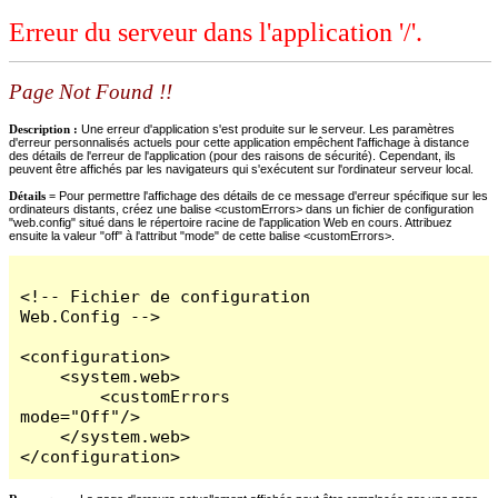
Erreur du serveur dans l'application '/'.
Page Not Found !!
Description :
Une erreur d'application s'est produite sur le serveur. Les paramètres
d'erreur personnalisés actuels pour cette application empêchent l'affichage à distance
des détails de l'erreur de l'application (pour des raisons de sécurité). Cependant, ils
peuvent être affichés par les navigateurs qui s'exécutent sur l'ordinateur serveur local.
Détails =
Pour permettre l'affichage des détails de ce message d'erreur spécifique sur les
ordinateurs distants, créez une balise <customErrors> dans un fichier de configuration
"web.config" situé dans le répertoire racine de l'application Web en cours. Attribuez
ensuite la valeur "off" à l'attribut "mode" de cette balise <customErrors>.
<!-- Fichier de configuration 
Web.Config -->

<configuration>

    <system.web>

        <customErrors 
mode="Off"/>

    </system.web>

</configuration>