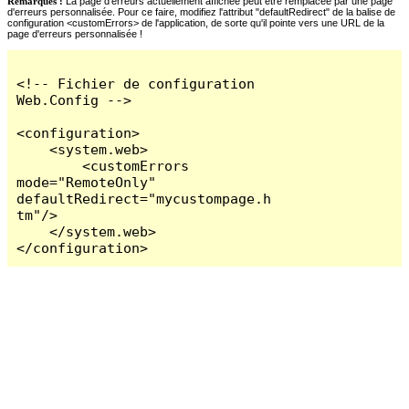
Remarques :
La page d'erreurs actuellement affichée peut être remplacée par une page
d'erreurs personnalisée. Pour ce faire, modifiez l'attribut "defaultRedirect" de la balise de
configuration <customErrors> de l'application, de sorte qu'il pointe vers une URL de la
page d'erreurs personnalisée !
<!-- Fichier de configuration 
Web.Config -->

<configuration>

    <system.web>

        <customErrors 
mode="RemoteOnly" 
defaultRedirect="mycustompage.h
tm"/>

    </system.web>

</configuration>