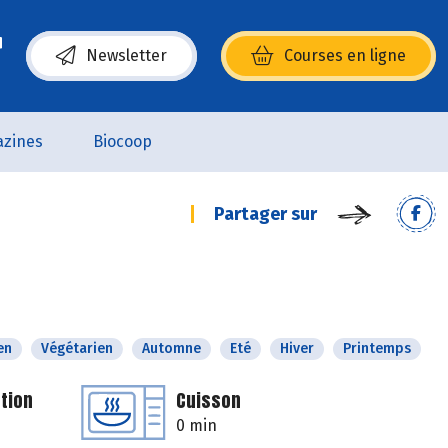
Newsletter
Courses en ligne
(s’ouvre dans une nouvelle fenêtre)
zines
Biocoop
Partager sur
en
Végétarien
Automne
Eté
Hiver
Printemps
tion
Cuisson
0 min