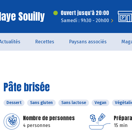
laye Souilly
Ouvert jusqu'à 20:00
Samedi : 9h30 - 20h00
Actualités
Recettes
Paysans associés
Maga
Pâte brisée
Dessert
Sans gluten
Sans lactose
Vegan
Végétali
Nombre de personnes
Prépara
4 personnes
15 min