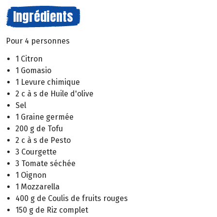
Ingrédients
Pour 4 personnes
1 Citron
1 Gomasio
1 Levure chimique
2 c à s de Huile d'olive
Sel
1 Graine germée
200 g de Tofu
2 c à s de Pesto
3 Courgette
3 Tomate séchée
1 Oignon
1 Mozzarella
400 g de Coulis de fruits rouges
150 g de Riz complet