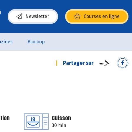
Newsletter
Courses en ligne
(s’ouvre dans une nouvelle fenêtre)
zines
Biocoop
Partager sur
tion
Cuisson
30 min