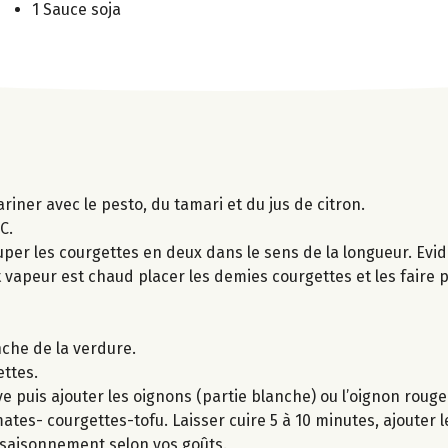
1 Sauce soja
ariner avec le pesto, du tamari et du jus de citron.
C.
uper les courgettes en deux dans le sens de la longueur. Evid
it vapeur est chaud placer les demies courgettes et les faire 
nche de la verdure.
ettes.
ve puis ajouter les oignons (partie blanche) ou l’oignon rouge
tes- courgettes-tofu. Laisser cuire 5 à 10 minutes, ajouter l
’assaisonnement selon vos goûts.