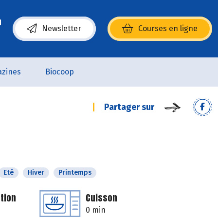
Newsletter
Courses en ligne
(s’ouvre dans une nouvelle fenêtre)
zines
Biocoop
Partager sur
Eté
Hiver
Printemps
tion
Cuisson
0 min