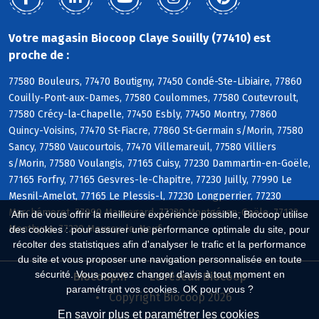
Votre magasin Biocoop Claye Souilly (77410) est
proche de :
77580 Bouleurs, 77470 Boutigny, 77450 Condé-Ste-Libiaire, 77860
Couilly-Pont-aux-Dames, 77580 Coulommes, 77580 Coutevroult,
77580 Crécy-la-Chapelle, 77450 Esbly, 77450 Montry, 77860
Quincy-Voisins, 77470 St-Fiacre, 77860 St-Germain s/Morin, 77580
Sancy, 77580 Vaucourtois, 77470 Villemareuil, 77580 Villiers
s/Morin, 77580 Voulangis, 77165 Cuisy, 77230 Dammartin-en-Goële,
77165 Forfry, 77165 Gesvres-le-Chapitre, 77230 Juilly, 77990 Le
Mesnil-Amelot, 77165 Le Plessis-l, 77230 Longperrier, 77230
Marchémoret, 77990 Mauregard, 77230 Montgé-en-Goële, 77122
Afin de vous offrir la meilleure expérience possible, Biocoop utilise
Monthyon, 77230 Moussy-le-Neuf
des cookies : pour assurer une performance optimale du site, pour
récolter des statistiques afin d'analyser le trafic et la performance
du site et vous proposer une navigation personnalisée en toute
sécurité. Vous pouvez changer d'avis à tout moment en
Biocoop.fr
Le réseau Biocoop
paramétrant vos cookies. OK pour vous ?
Copyright Biocoop 2026
En savoir plus et paramétrer les cookies