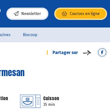
Newsletter
Courses en ligne
(s’ouvre dans une nouvelle fenêtre)
zines
Biocoop
Partager sur
armesan
tion
Cuisson
35 min