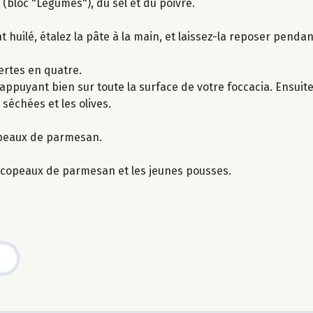
(bloc "Légumes"), du sel et du poivre.
 huilé, étalez la pâte à la main, et laissez-la reposer pendan
vertes en quatre.
ppuyant bien sur toute la surface de votre foccacia. Ensuite,
 séchées et les olives.
opeaux de parmesan.
es copeaux de parmesan et les jeunes pousses.