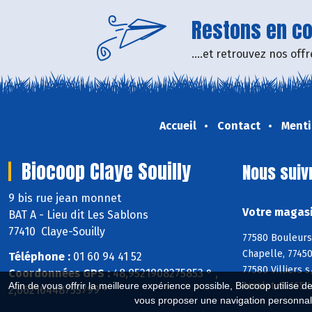
Restons en con
....et retrouvez nos of
Accueil
Contact
Menti
Biocoop Claye Souilly
Nous suiv
9 bis rue jean monnet
Votre magasi
BAT A - Lieu dit Les Sablons
77410 Claye-Souilly
77580 Bouleurs
Chapelle, 77450
Téléphone :
01 60 94 41 52
77580 Villiers 
Coordonnées GPS :
48,9521908275853 ° ,
Amelot, 77165 
Afin de vous offrir la meilleure expérience possible, Biocoop utilise d
2,66216448755799 °
vous proposer une navigation personnal