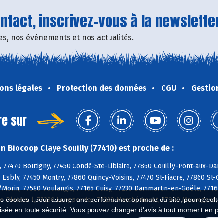
tact, inscrivez-vous à la newsletter
fres, nos événements et nos actualités.
ons légales
Protection des données
CGU
Gestio
re sur
n Biocoop Claye Souilly (77410) est proche de :
, 77470 Boutigny, 77450 Condé-Ste-Libiaire, 77860 Couilly-Pont-aux-D
 Esbly, 77450 Montry, 77860 Quincy-Voisins, 77470 St-Fiacre, 77860 St-
s/Morin, 77580 Voulangis, 77165 Cuisy, 77230 Dammartin-en-Goële, 77165
Le Plessis-l, 77230 Longperrier, 77230 Marchémoret, 77990 Mauregar
es cookies : pour assurer une performance optimale du site, pour récolter
isée en toute sécurité. Vous pouvez changer d'avis à tout moment en 