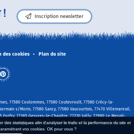
 !
Inscription newsletter
n des cookies
Plan du site
ames, 77580 Coulommes, 77580 Coutevroult, 77580 Crécy-la-
Germain s/Morin, 77580 Sancy, 77580 Vaucourtois, 77470 Villemareuil,
 Forfry, 77165 Gesvres-le-Chapitre, 77230 Juilly, 77990 Le Mesnil-
d, 77230 Montgé-en-Goële, 77122 Monthyon, 77230 Moussy-le-Neuf
 des statistiques afin d'analyser le trafic et la performance du site et
paramétrant vos cookies. OK pour vous ?