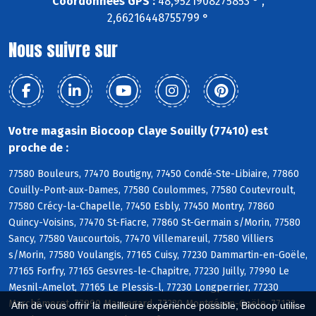
Coordonnées GPS :
48,9521908275853 ° ,
2,66216448755799 °
Nous suivre sur
Votre magasin Biocoop Claye Souilly (77410) est
proche de :
77580 Bouleurs, 77470 Boutigny, 77450 Condé-Ste-Libiaire, 77860
Couilly-Pont-aux-Dames, 77580 Coulommes, 77580 Coutevroult,
77580 Crécy-la-Chapelle, 77450 Esbly, 77450 Montry, 77860
Quincy-Voisins, 77470 St-Fiacre, 77860 St-Germain s/Morin, 77580
Sancy, 77580 Vaucourtois, 77470 Villemareuil, 77580 Villiers
s/Morin, 77580 Voulangis, 77165 Cuisy, 77230 Dammartin-en-Goële,
77165 Forfry, 77165 Gesvres-le-Chapitre, 77230 Juilly, 77990 Le
Mesnil-Amelot, 77165 Le Plessis-l, 77230 Longperrier, 77230
Marchémoret, 77990 Mauregard, 77230 Montgé-en-Goële, 77122
Afin de vous offrir la meilleure expérience possible, Biocoop utilise