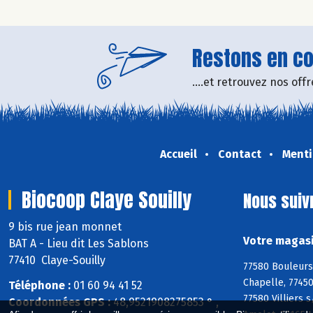
Restons en con
....et retrouvez nos of
Accueil
Contact
Menti
Biocoop Claye Souilly
Nous suiv
9 bis rue jean monnet
Votre magasi
BAT A - Lieu dit Les Sablons
77410 Claye-Souilly
77580 Bouleurs
Chapelle, 77450
Téléphone :
01 60 94 41 52
77580 Villiers 
Coordonnées GPS :
48,9521908275853 ° ,