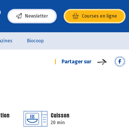
Newsletter
Courses en ligne
(s’ouvre dans une nouvelle fenêtre)
zines
Biocoop
Partager sur
tion
Cuisson
20 min