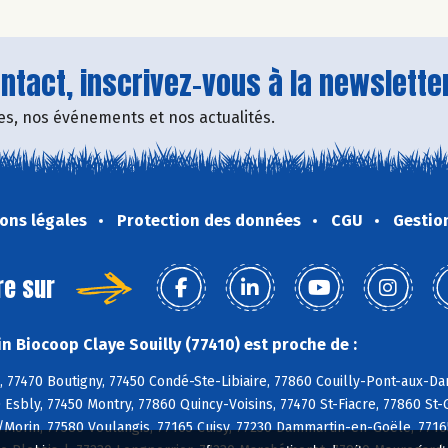
tact, inscrivez-vous à la newsletter
fres, nos événements et nos actualités.
ons légales
Protection des données
CGU
Gestio
re sur
n Biocoop Claye Souilly (77410) est proche de :
, 77470 Boutigny, 77450 Condé-Ste-Libiaire, 77860 Couilly-Pont-aux-D
 Esbly, 77450 Montry, 77860 Quincy-Voisins, 77470 St-Fiacre, 77860 St-
s/Morin, 77580 Voulangis, 77165 Cuisy, 77230 Dammartin-en-Goële, 77165